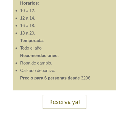
Horarios
:
10 a 12.
12 a 14.
16 a 18.
18 a 20.
Temporada
:
Todo el año.
Recomendaciones:
Ropa de cambio.
Calzado deportivo.
Precio para 6 personas desde
320€
Reserva ya!